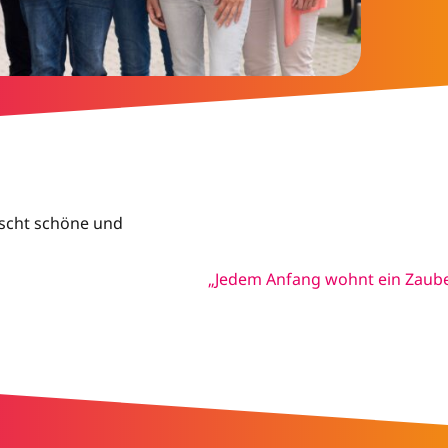
scht schöne und
„Jedem Anfang wohnt ein Zaub