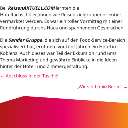
Bei
ReisenAKTUELL.COM
lernten die
Hotelfachschüler_innen wie Reisen zielgruppenorientiert
vermarktet werden. Es war ein toller Vormittag mit einer
Rundführung durchs Haus und spannenden Gesprächen.
Die
Sander Gruppe
, die sich auf den Food-Service-Bereich
spezialisiert hat, eröffnete vor fünf Jahren ein Hotel in
Koblenz. Auch dieses war Teil der Exkursion rund ums
Thema Marketing und gewährte Einblicke in die Ideen
hinter der Hotel- und Zimmergestaltung.
Posts
← Abschluss in der Tasche!
navigation
„Wir sind (e)in Berlin“ →